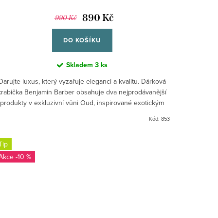
890 Kč
990 Kč
DO KOŠÍKU
Skladem
3 ks
Darujte luxus, který vyzařuje eleganci a kvalitu. Dárková
krabička Benjamin Barber obsahuje dva nejprodávanější
produkty v exkluzivní vůni Oud, inspirované exotickým
dřevem...
Kód:
853
Tip
-10 %