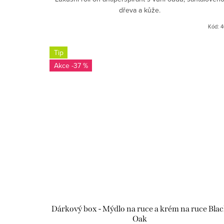
dřeva a kůže.
Kód:
4
Tip
-37 %
Dárkový box - Mýdlo na ruce a krém na ruce Bla
Oak