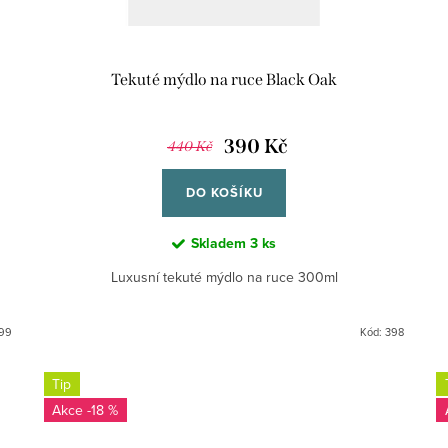
Tekuté mýdlo na ruce Black Oak
390 Kč
440 Kč
DO KOŠÍKU
Skladem
3 ks
Luxusní tekuté mýdlo na ruce 300ml
99
Kód:
398
Tip
-18 %