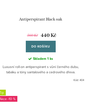
Antiperspirant Black oak
440 Kč
560 Kč
DO KOŠÍKU
Skladem
1 ks
Luxusní roll-on antiperspirant s vůní černého dubu,
tabáku a tóny santalového a cedrového dřeva.
Kód:
404
Tip
-10 %