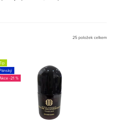
25
položek celkem
Tip
Pánský
-21 %