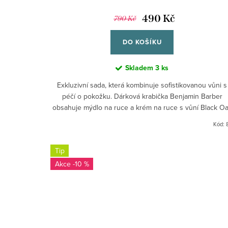
490 Kč
790 Kč
DO KOŠÍKU
Skladem
3 ks
Exkluzivní sada, která kombinuje sofistikovanou vůni s
péčí o pokožku. Dárková krabička Benjamin Barber
obsahuje mýdlo na ruce a krém na ruce s vůní Black O
– elegantní a...
Kód:
Tip
-10 %