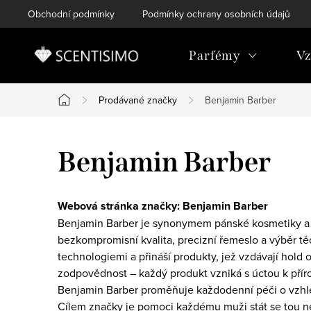
Přejít
Obchodní podmínky
Podmínky ochrany osobních údajů
na
obsah
Parfémy
Vz
Prodávané značky
Benjamin Barber
Domů
Benjamin Barber
Webová stránka značky:
Benjamin Barber
Benjamin Barber je synonymem pánské kosmetiky a dop
bezkompromisní kvalita, precizní řemeslo a výběr tě
technologiemi a přináší produkty, jež vzdávají hol
zodpovědnost – každý produkt vzniká s úctou k příro
Benjamin Barber proměňuje každodenní péči o vzhled
Cílem značky je pomoci každému muži stát se tou n