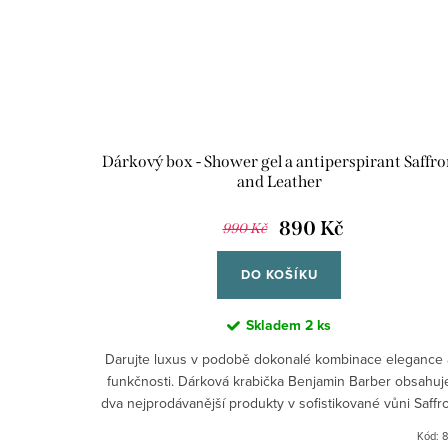
Dárkový box - Shower gel a antiperspirant Saffr
and Leather
890 Kč
990 Kč
DO KOŠÍKU
Skladem
2 ks
Darujte luxus v podobě dokonalé kombinace elegance 
funkčnosti. Dárková krabička Benjamin Barber obsahuj
dva nejprodávanější produkty v sofistikované vůni Saffr
&...
Kód:
8