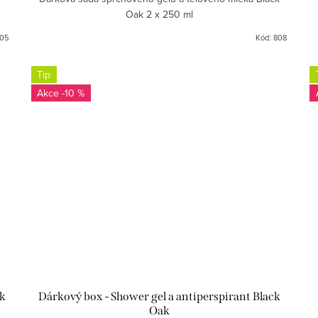
Oak 2 x 250 ml
05
Kód:
808
Tip
-10 %
ck
Dárkový box - Shower gel a antiperspirant Black
Oak