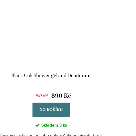
Black Oak Shower gel and Deodorant
890 Kč
990 Kč
DO KOŠÍKU
Skladem
3 ks
Dárková sada sprchového gelu a Antiperspirantu Black