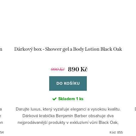
on
Dárkový box - Shower gel a Body Lotion Black Oak
890 Kč
990 Kč
DO KOŠÍKU
Skladem
1 ks
a
Darujte luxus, který vyzařuje eleganci a vysokou kvalitu.
e
Dárková krabička Benjamin Barber obsahuje dva
on
nejprodávanější produkty v exkluzivní vůni Black Oak,
sofistikované směsi...
54
Kód:
855