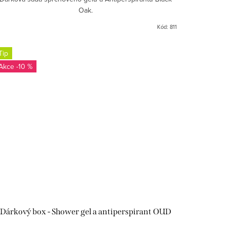
Oak.
Kód:
811
Tip
-10 %
Dárkový box - Shower gel a antiperspirant OUD