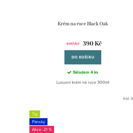
o
o
d
d
u
Krém na ruce Black Oak
u
k
k
390 Kč
t
440 Kč
t
ů
DO KOŠÍKU
ů
Skladem
4 ks
Luxusní krém na ruce 300ml
Kód:
3
Tip
Pánský
-21 %