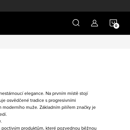
NÁKU
KOŠÍ
nestárnoucí elegance. Na prvním místě stojí
juje osvědčené tradice s progresivními
ům moderního muže. Základním pilířem značky je
edí.
.
m a poctivým produktům, které pozvednou běžnou