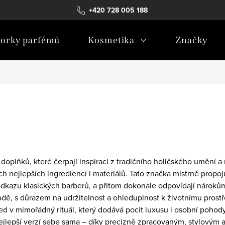
+420 728 005 188
orky parfémů
Kosmetika
Značky
lňků, které čerpají inspiraci z tradičního holičského umění a 
ch nejlepších ingrediencí i materiálů. Tato značka mistrně propo
d odkazu klasických barberů, a přitom dokonale odpovídají nárok
dě, s důrazem na udržitelnost a ohleduplnost k životnímu prostř
 v mimořádný rituál, který dodává pocit luxusu i osobní pohody
ejlepší verzí sebe sama – díky precizně zpracovaným, stylový