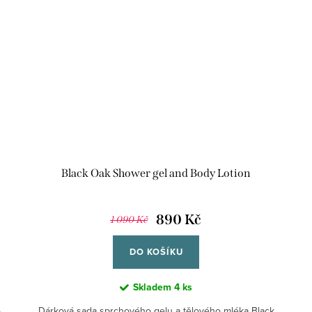
Black Oak Shower gel and Body Lotion
890 Kč
1 090 Kč
DO KOŠÍKU
Skladem
4 ks
o
Dárková sada sprchového gelu a tělového mléka Black