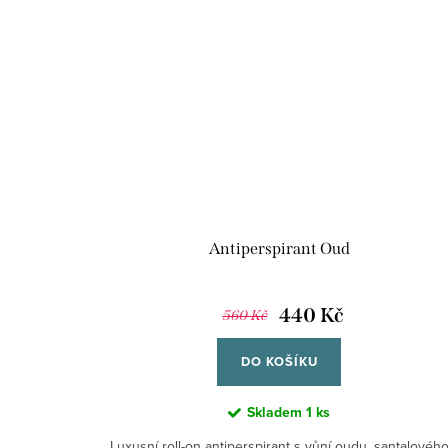
Antiperspirant Oud
440 Kč
560 Kč
DO KOŠÍKU
Skladem
1 ks
Luxusní roll-on antiperspirant s vůní oudu, santalovéh