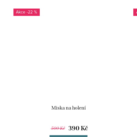
-22 %
Miska na holení
390 Kč
500 Kč