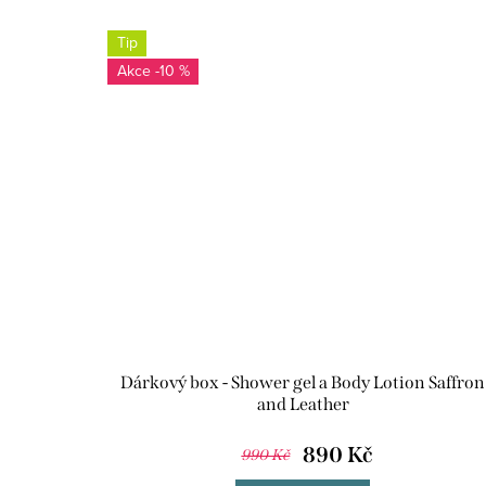
Tip
-10 %
Dárkový box - Shower gel a Body Lotion Saffron
and Leather
890 Kč
990 Kč