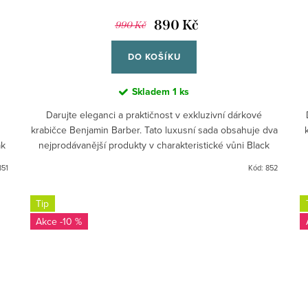
890 Kč
990 Kč
DO KOŠÍKU
Skladem
1 ks
Darujte eleganci a praktičnost v exkluzivní dárkové
krabičce Benjamin Barber. Tato luxusní sada obsahuje dva
ak
nejprodávanější produkty v charakteristické vůni Black
Oak,...
851
Kód:
852
Tip
-10 %