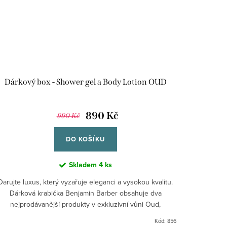
Dárkový box - Shower gel a Body Lotion OUD
890 Kč
990 Kč
DO KOŠÍKU
Skladem
4 ks
Darujte luxus, který vyzařuje eleganci a vysokou kvalitu.
Dárková krabička Benjamin Barber obsahuje dva
nejprodávanější produkty v exkluzivní vůni Oud,
inspirované exotickým...
Kód:
856