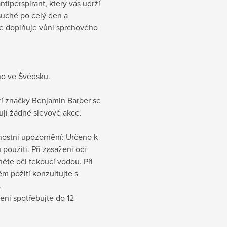
ntiperspirant, který vás udrží
suché po celý den a
e doplňuje vůni sprchového
o ve Švédsku.
ží značky Benjamin Barber se
ují žádné slevové akce.
ostní upozornění: Určeno k
použití. Při zasažení očí
ěte oči tekoucí vodou. Při
m požití konzultujte s
.
ení spotřebujte do 12