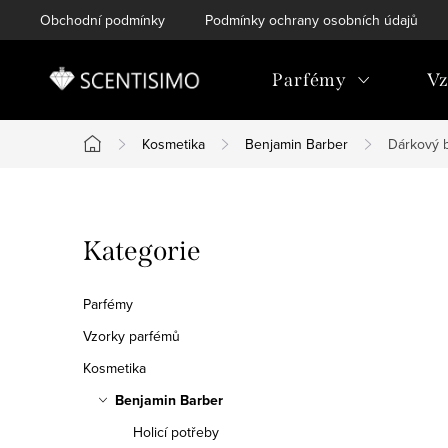
Přejít
Obchodní podmínky
Podmínky ochrany osobních údajů
na
obsah
Parfémy
Vz
Kosmetika
Benjamin Barber
Dárkový b
Domů
P
Přeskočit
Kategorie
o
kategorie
s
Parfémy
t
Vzorky parfémů
Kosmetika
r
Benjamin Barber
a
Holicí potřeby