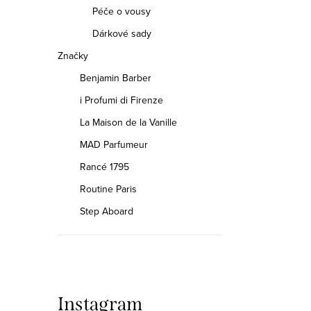
n
Péče o vousy
n
Dárkové sady
í
Značky
Benjamin Barber
p
i Profumi di Firenze
a
La Maison de la Vanille
n
MAD Parfumeur
e
Rancé 1795
Routine Paris
l
Step Aboard
Instagram