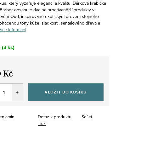
xus, který vyzařuje eleganci a kvalitu. Dárková krabička
Barber obsahuje dva nejprodávanější produkty v
í vůni Oud, inspirované exotickým dřevem stejného
ohacenou tóny kůže, sladkosti, santalového dřeva a
Více informací
m
(3 ks)
 Kč
VLOŽIT DO KOŠÍKU
enjamin
Dotaz k produktu
Sdílet
Tisk