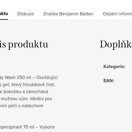
uktu
Diskuze
Značka
Benjamin Barber
Ostatní infor
is produktu
Doplňk
Kategorie
:
y Wash 250 ml – Osvěžující
EAN
:
 gel, který hloubkově čistí,
je pokožku a zanechává
 mužnou vůni. Ideální pro
nní péči s nádechem
iperspirant 75 ml – Vysoce