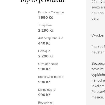
účinný a
svěží a 
dokonal
Eau de la Couronne
1 990 Kč
gelu.
Joséphine
2 290 Kč
Vyroben
Antiperspirant Oud
440 Kč
*na zbo
Héroïque
nevztah
2 290 Kč
Bezpečn
Orchidée Noire
zevnímu 
990 Kč
vypláchn
Bruno Gold Intense
náhodné
990 Kč
lékařem
Divine desire
Po otevř
990 Kč
měsíců.
Rouge Night