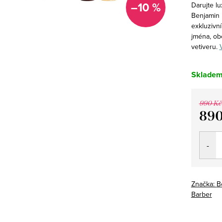
–10 %
Darujte lu
Benjamin 
exkluzivn
jména, ob
vetiveru.
Sklade
990 Kč
890
Měrná
cena:
Značka:
B
Barber