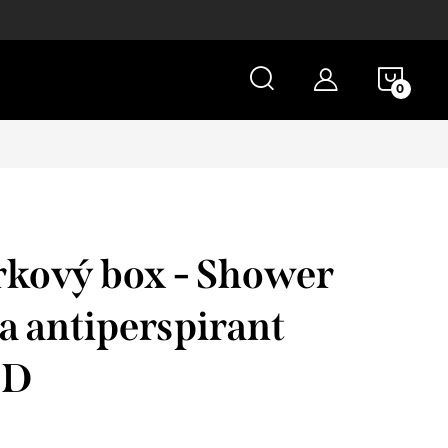
NÁKU
KOŠÍ
kový box - Shower
 a antiperspirant
UD