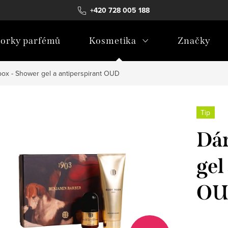
+420 728 005 188
orky parfémů
Kosmetika
Značky
ox - Shower gel a antiperspirant OUD
Tip
Dár
gel
O