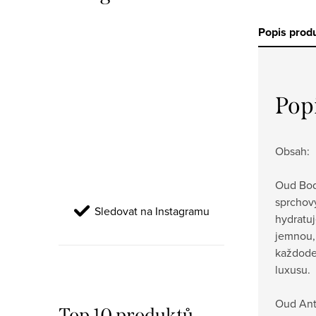
Popis prod
Pop
Obsah:
Oud Bod
sprchový
Sledovat na Instagramu
hydratu
jemnou,
každode
luxusu.
Oud Ant
Top 10 produktů