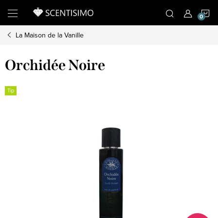
Přejít
N
na
obsah
La Maison de la Vanille
K
Orchidée Noire
Tip