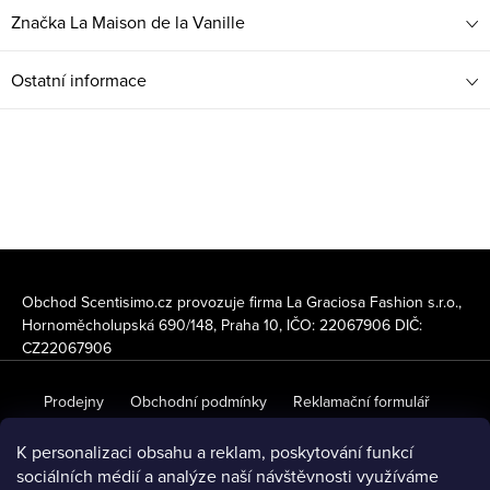
Značka
La Maison de la Vanille
Ostatní informace
Z
á
Obchod Scentisimo.cz provozuje firma La Graciosa Fashion s.r.o.,
Hornoměcholupská 690/148, Praha 10, IČO: 22067906 DIČ:
p
CZ22067906
a
Prodejny
Obchodní podmínky
Reklamační formulář
t
í
Odstoupení od smlouvy
Ochranna osobních údajů
K personalizaci obsahu a reklam, poskytování funkcí
sociálních médií a analýze naší návštěvnosti využíváme