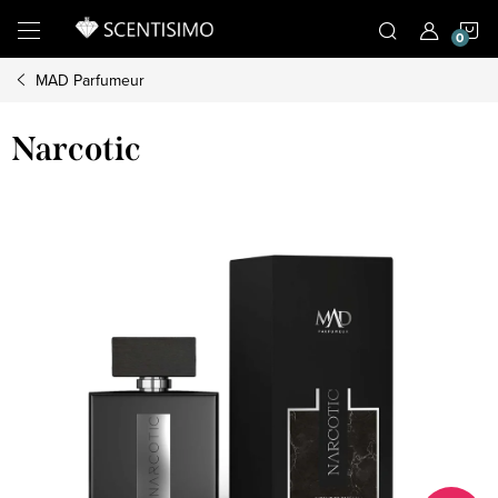
Přejít
N
na
obsah
MAD Parfumeur
K
Narcotic