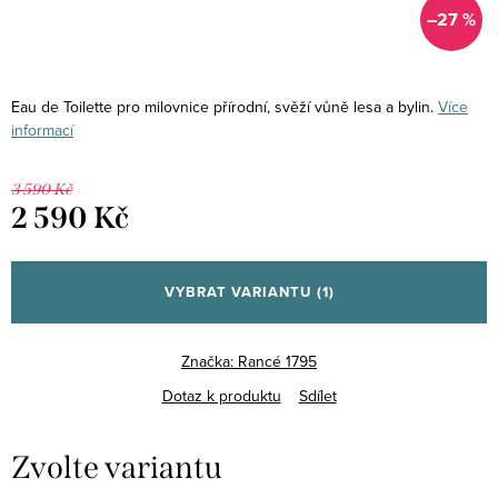
–27 %
E
au de Toilette pro milovnice přírodní, svěží vůně lesa a bylin.
Více
informací
3 590 Kč
2 590 Kč
Měrná
cena:
VYBRAT VARIANTU
(1)
Značka:
Rancé 1795
Dotaz k produktu
Sdílet