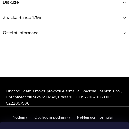
Diskuze
Značka
Rancé 1795
Ostatní informace
Z
á
Obchod Scentisimo.cz provozuje firma La Graciosa Fashion s.r.o.,
Hornoměcholupská 690/148, Praha 10, IČO: 22067906 DIČ:
p
CZ22067906
a
Prodejny
Obchodní podmínky
Reklamační formulář
t