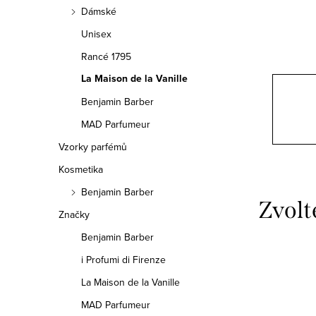
n
Dámské
n
Unisex
í
Rancé 1795
La Maison de la Vanille
p
Benjamin Barber
a
MAD Parfumeur
n
Vzorky parfémů
e
Kosmetika
Benjamin Barber
l
Značky
Benjamin Barber
i Profumi di Firenze
La Maison de la Vanille
MAD Parfumeur