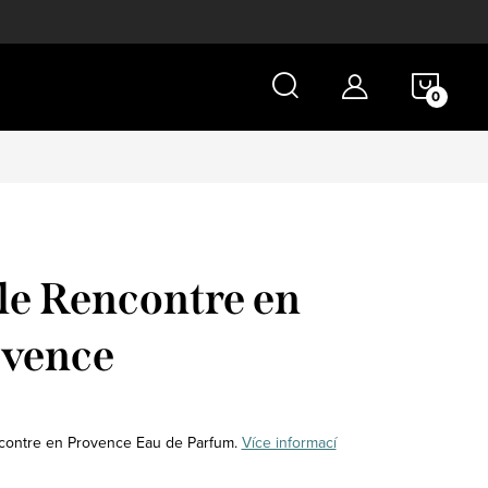
NÁKU
KOŠÍ
le Rencontre en
ovence
contre en Provence Eau de Parfum.
Více informací