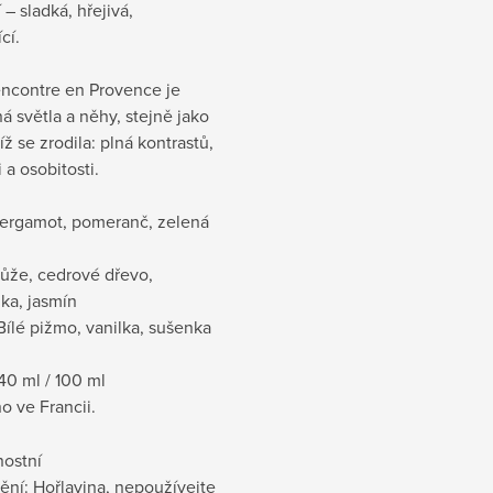
 – sladká, hřejivá,
cí.
encontre en Provence je
á světla a něhy, stejně jako
jíž se zrodila: plná kontrastů,
 a osobitosti.
Bergamot, pomeranč, zelená
Růže, cedrové dřevo,
ka, jasmín
Bílé pižmo, vanilka, sušenka
40 ml / 100 ml
 ve Francii.
ostní
ění: Hořlavina, nepoužívejte