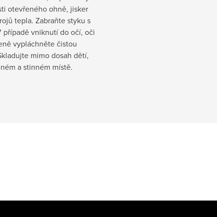
sti otevřeného ohně, jisker
ojů tepla. Zabraňte styku s
 případě vniknutí do očí, oči
eně vypláchněte čistou
Skladujte mimo dosah dětí,
dném a stinném místě.