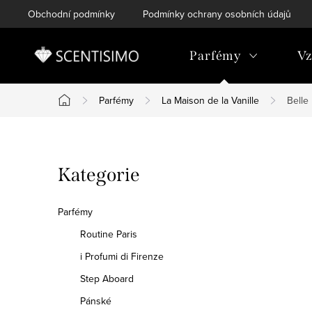
Přejít
Obchodní podmínky
Podmínky ochrany osobních údajů
na
obsah
Parfémy
Vz
Parfémy
La Maison de la Vanille
Belle
Domů
P
Přeskočit
Kategorie
o
kategorie
s
Parfémy
t
Routine Paris
i Profumi di Firenze
r
Step Aboard
a
Pánské