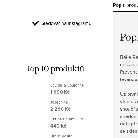
Popis prod
Sledovat na Instagramu
Pop
Belle R
cesta do
Top 10 produktů
Provenc
levandul
Eau de la Couronne
1 990 Kč
Už první
vlnou: 
Joséphine
snoubí s
2 290 Kč
středom
Antiperspirant Oud
nota při
440 Kč
se sklá
Divine desire