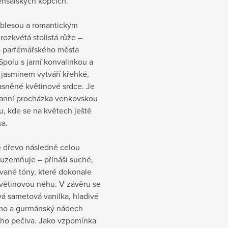
ensálských kopcích.
oblesou a romantickým
ozkvétá stolistá růže –
a parfémářského města
Spolu s jarní konvalinkou a
jasmínem vytváří křehké,
asněné květinové srdce. Je
 ranní procházka venkovskou
, kde se na květech ještě
sa.
 dřevo následně celou
 uzemňuje – přináší suché,
ované tóny, které dokonale
květinovou něhu. V závěru se
á sametová vanilka, hladivé
žmo a gurmánský nádech
ho pečiva. Jako vzpomínka