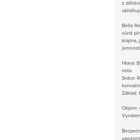
z dětství
uklidňují
Belle R
vůně pln
krajina, 
jemnosti
Hlava: 
nota
Srdce: 
konvalin
Základ: 
Objem: 
Vyrobeno
Bezpečn
upozorn