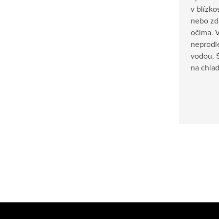
v blízko
nebo zdr
očima. V
neprodl
vodou. 
na chla
Z