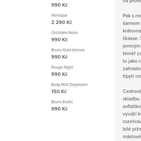
na prov
990 Kč
Pak s n
Héroïque
2 290 Kč
šarmem r
královn
Orchidée Noire
Grasse. 
990 Kč
jemným 
Bruno Gold Intense
téměř z
990 Kč
to jako
Rouge Night
zahradou
990 Kč
třpytí ro
Body Mist Daydream
Cedrové
150 Kč
skladbu
Bruno Exotic
sofistik
990 Kč
vyváží 
rozehráv
bílé pi
máslové