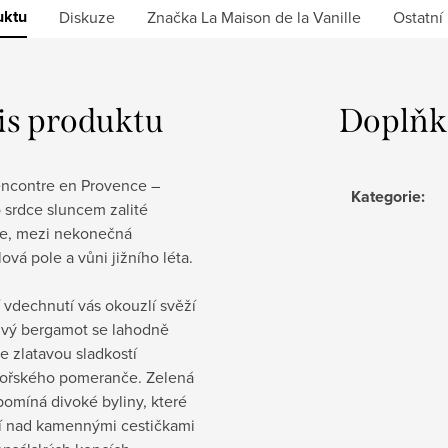
uktu
Diskuze
Značka
La Maison de la Vanille
Ostatní
is produktu
Doplňk
encontre en Provence –
Kategorie
:
 srdce sluncem zalité
e, mezi nekonečná
ová pole a vůni jižního léta.
 vdechnutí vás okouzlí svěží
živý bergamot se lahodně
e zlatavou sladkostí
ořského pomeranče. Zelená
pomíná divoké byliny, které
ní nad kamennými cestičkami