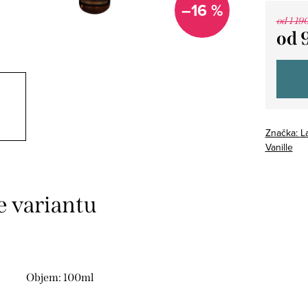
–16 %
od 1 19
od
Měrná
cena:
Značka:
L
Vanille
Objem: 100ml